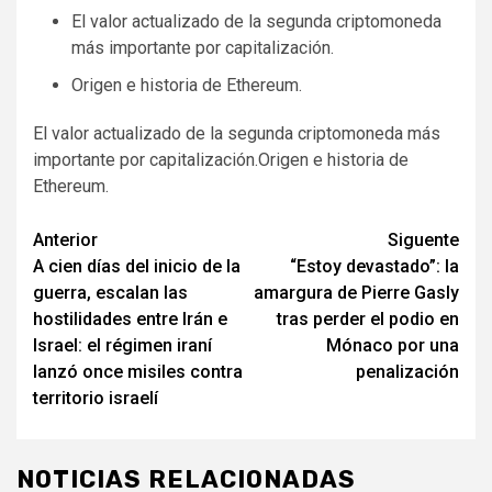
El valor actualizado de la segunda criptomoneda
más importante por capitalización.
Origen e historia de Ethereum.
El valor actualizado de la segunda criptomoneda más
importante por capitalización.Origen e historia de
Ethereum.
Navegación
Anterior
Siguente
A cien días del inicio de la
“Estoy devastado”: la
de
guerra, escalan las
amargura de Pierre Gasly
entradas
hostilidades entre Irán e
tras perder el podio en
Israel: el régimen iraní
Mónaco por una
lanzó once misiles contra
penalización
territorio israelí
NOTICIAS RELACIONADAS