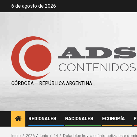
Saltar
6 de agosto de 2026
al
contenido
CÓRDOBA – REPÚBLICA ARGENTINA
REGIONALES
NACIONALES
ECONOMÍA
P
Inicio
2026
junio
14
Dólar blue hoy: a cuánto cotiza este domi