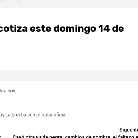
 cotiza este domingo 14 de
lue hoy.
y.La brecha con el dólar oficial.
Siguent
r
Cayó otra viuda negra: cambios de nombre, el faltazo a