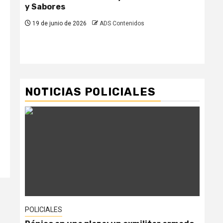
y Sabores
el 
par
19 de junio de 2026
ADS Contenidos
pr
19
NOTICIAS POLICIALES
POLICIALES
POL