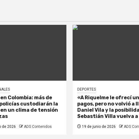
NALES
DEPORTES
 en Colombia: más de
«A Riquelme le ofrecí un
policías custodiarán la
pagos, pero no volvió a 
 en un clima de tensión
Daniel Vila y la posibili
zas
Sebastián Villa vuelva a
o de 2026
ADS Contenidos
19 de junio de 2026
ADS Con