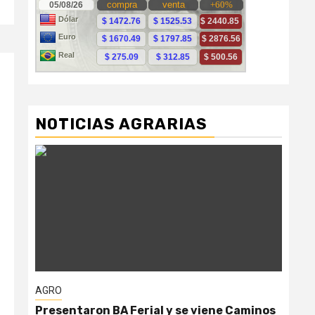
NOTICIAS AGRARIAS
AGRO
AG
Presentaron BA Ferial y se viene Caminos
“Ga