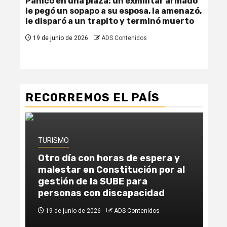
Pánico en una plaza: un exmilitar armado
Fem
le pegó un sopapo a su esposa, la amenazó,
due
le disparó a un trapito y terminó muerto
se 
19 de junio de 2026
ADS Contenidos
19
RECORREMOS EL PAÍS
TURISMO
TU
Otro día con horas de espera y
Un
malestar en Constitución por al
la
gestión de la SUBE para
ab
personas con discapacidad
Ca
19 de junio de 2026
ADS Contenidos
1