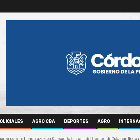
OLICIALES
AGRO CBA
DEPORTES
AGRO
INTERNA
aron su «pre banderazo» en Kansas: la historia del bombo de Tula que llegó p