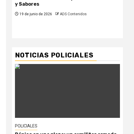
y Sabores
el 
par
19 de junio de 2026
ADS Contenidos
pr
19
NOTICIAS POLICIALES
POLICIALES
POL