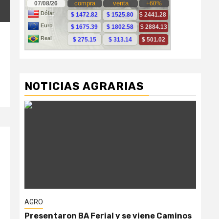
NOTICIAS AGRARIAS
AGRO
AG
Presentaron BA Ferial y se viene Caminos
“Ga