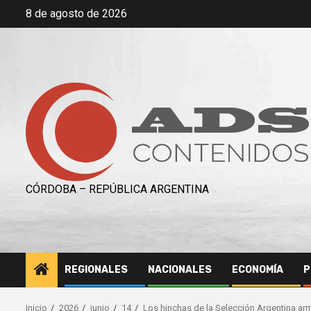
Saltar
8 de agosto de 2026
al
contenido
CÓRDOBA – REPÚBLICA ARGENTINA
REGIONALES
NACIONALES
ECONOMÍA
P
Inicio
2026
junio
14
Los hinchas de la Selección Argentina arm