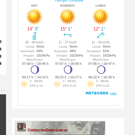
e
a
a
a