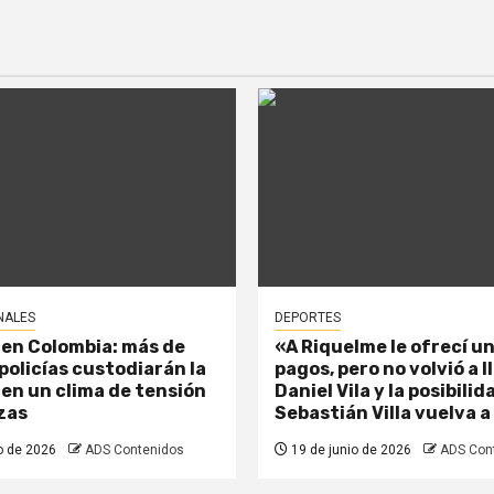
NALES
DEPORTES
 en Colombia: más de
«A Riquelme le ofrecí un
policías custodiarán la
pagos, pero no volvió a 
 en un clima de tensión
Daniel Vila y la posibili
zas
Sebastián Villa vuelva a
o de 2026
ADS Contenidos
19 de junio de 2026
ADS Con