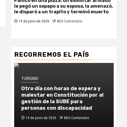
Pánico en una plaza: un exmilitar armado
Fem
le pegó un sopapo a su esposa, la amenazó,
due
le disparó a un trapito y terminó muerto
se 
19 de junio de 2026
ADS Contenidos
19
RECORREMOS EL PAÍS
TURISMO
TU
Otro día con horas de espera y
Un
malestar en Constitución por al
la
gestión de la SUBE para
ab
personas con discapacidad
Ca
19 de junio de 2026
ADS Contenidos
1