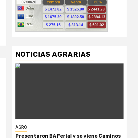
NOTICIAS AGRARIAS
AGRO
AG
Presentaron BA Ferial y se viene Caminos
“Ga