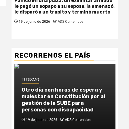
Pánico en una plaza: un exmilitar armado
Fem
le pegó un sopapo a su esposa, la amenazó,
due
le disparó a un trapito y terminó muerto
se 
19 de junio de 2026
ADS Contenidos
19
RECORREMOS EL PAÍS
TURISMO
TU
Otro día con horas de espera y
Un
malestar en Constitución por al
la
gestión de la SUBE para
ab
personas con discapacidad
Ca
19 de junio de 2026
ADS Contenidos
1