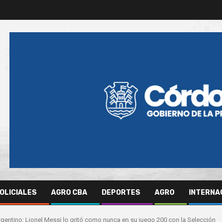
OLICIALES
AGRO CBA
DEPORTES
AGRO
INTERNA
gentino: Lionel Messi lo gritó como nunca en su juego 200 con la Selección