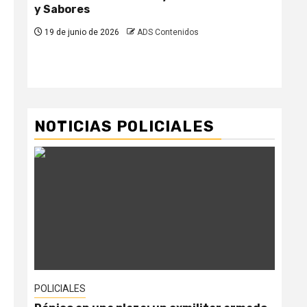
y Sabores
el 
par
19 de junio de 2026
ADS Contenidos
pr
19
NOTICIAS POLICIALES
POLICIALES
POL