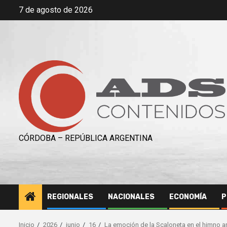
Saltar
7 de agosto de 2026
al
contenido
CÓRDOBA – REPÚBLICA ARGENTINA
REGIONALES
NACIONALES
ECONOMÍA
P
Inicio
2026
junio
16
La emoción de la Scaloneta en el himno ar