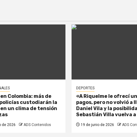
NALES
DEPORTES
 en Colombia: más de
«A Riquelme le ofrecí un
policías custodiarán la
pagos, pero no volvió a 
 en un clima de tensión
Daniel Vila y la posibili
zas
Sebastián Villa vuelva a
o de 2026
ADS Contenidos
19 de junio de 2026
ADS Con