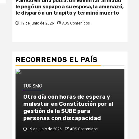
Pánico en una plaza: un exmilitar armado
Fem
le pegó un sopapo a su esposa, la amenazó,
due
le disparó a un trapito y terminó muerto
se 
19 de junio de 2026
ADS Contenidos
19
RECORREMOS EL PAÍS
TURISMO
TU
Otro día con horas de espera y
Un
malestar en Constitución por al
la
gestión de la SUBE para
ab
personas con discapacidad
Ca
19 de junio de 2026
ADS Contenidos
1