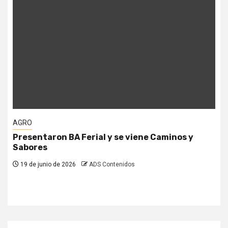
AGRO
aron BA Ferial y se viene Caminos y
“Game chang
s
precio de la
y empujar a
io de 2026
ADS Contenidos
19 de junio de