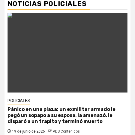
NOTICIAS POLICIALES
ICIALES
POLICIA
ico en una plaza: un exmilitar armado le
Femici
ó un sopapo a su esposa, la amenazó, le
dueña 
paró a un trapito y terminó muerto
a decl
 de junio de 2026
ADS Contenidos
19 de j