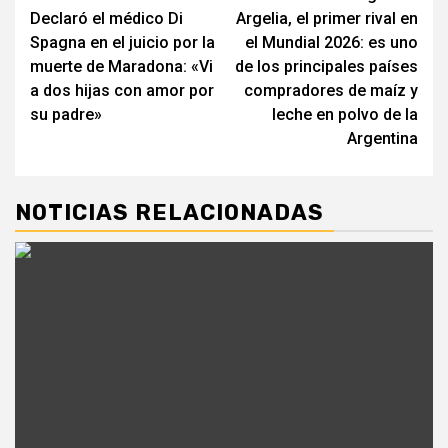
Declaró el médico Di
Argelia, el primer rival en
de
Spagna en el juicio por la
el Mundial 2026: es uno
entradas
muerte de Maradona: «Vi
de los principales países
a dos hijas con amor por
compradores de maíz y
su padre»
leche en polvo de la
Argentina
NOTICIAS RELACIONADAS