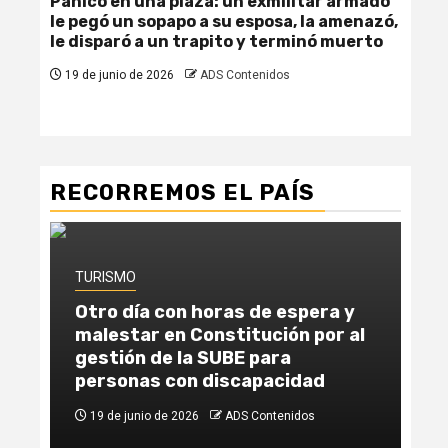
Pánico en una plaza: un exmilitar armado
Fem
le pegó un sopapo a su esposa, la amenazó,
due
le disparó a un trapito y terminó muerto
se 
19 de junio de 2026
ADS Contenidos
19
RECORREMOS EL PAÍS
TURISMO
TU
Otro día con horas de espera y
Un
malestar en Constitución por al
la
gestión de la SUBE para
ab
personas con discapacidad
Ca
19 de junio de 2026
ADS Contenidos
1