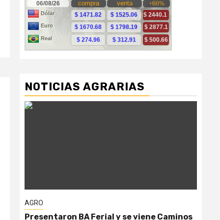
NOTICIAS AGRARIAS
AGRO
AG
Presentaron BA Ferial y se viene Caminos
“Ga