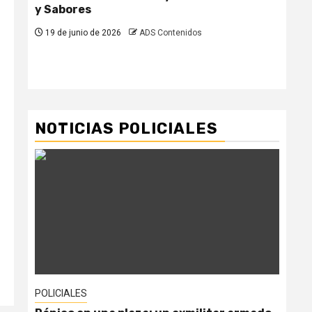
y Sabores
el 
par
19 de junio de 2026
ADS Contenidos
pr
19
NOTICIAS POLICIALES
POLICIALES
POL