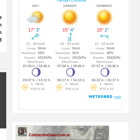
e
n
n
d