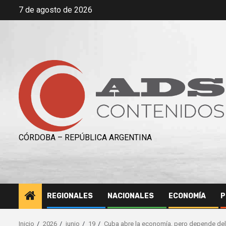
Saltar
7 de agosto de 2026
al
contenido
CÓRDOBA – REPÚBLICA ARGENTINA
REGIONALES
NACIONALES
ECONOMÍA
P
Inicio
2026
junio
19
Cuba abre la economía, pero depende del