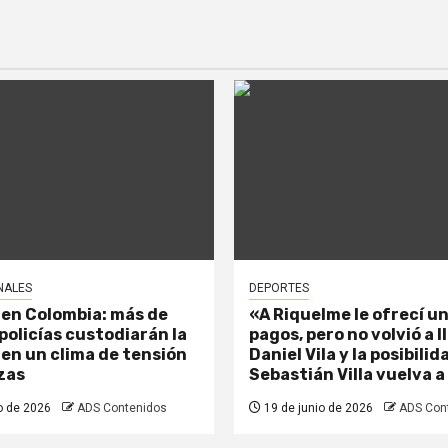
NALES
DEPORTES
 en Colombia: más de
«A Riquelme le ofrecí un
policías custodiarán la
pagos, pero no volvió a 
 en un clima de tensión
Daniel Vila y la posibili
zas
Sebastián Villa vuelva a
o de 2026
ADS Contenidos
19 de junio de 2026
ADS Con