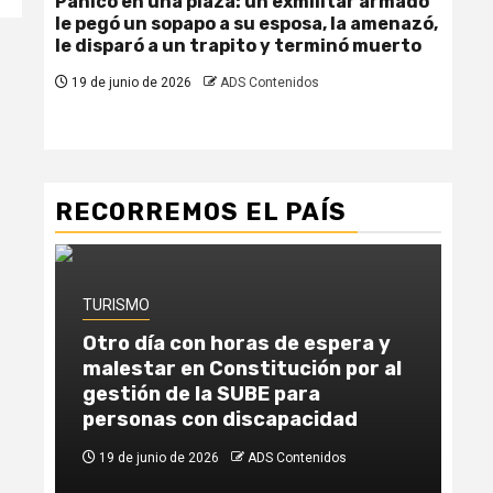
Pánico en una plaza: un exmilitar armado
Fem
le pegó un sopapo a su esposa, la amenazó,
due
le disparó a un trapito y terminó muerto
se 
19 de junio de 2026
ADS Contenidos
19
RECORREMOS EL PAÍS
TURISMO
TU
Otro día con horas de espera y
Un
malestar en Constitución por al
la
gestión de la SUBE para
ab
personas con discapacidad
Ca
19 de junio de 2026
ADS Contenidos
1