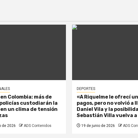
NALES
DEPORTES
 en Colombia: más de
«A Riquelme le ofrecí un
policías custodiarán la
pagos, pero no volvió a 
 en un clima de tensión
Daniel Vila y la posibili
zas
Sebastián Villa vuelva a
o de 2026
ADS Contenidos
19 de junio de 2026
ADS Con