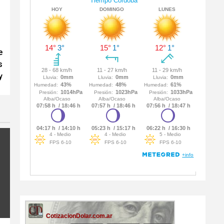
e
s
y