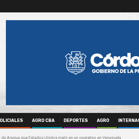
OLICIALES
AGRO CBA
DEPORTES
AGRO
INTERNA
Tren de Aragua que Estados Unidos mató en un operativo en Venezuela