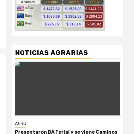
NOTICIAS AGRARIAS
AGRO
AG
Presentaron BA Ferial y se viene Caminos
“Ga