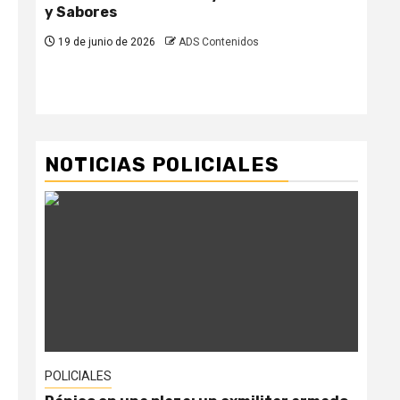
y Sabores
el 
par
19 de junio de 2026
ADS Contenidos
pr
19
NOTICIAS POLICIALES
POLICIALES
POL