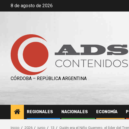
Saltar
8 de agosto de 2026
al
contenido
CÓRDOBA – REPÚBLICA ARGENTINA
REGIONALES
NACIONALES
ECONOMÍA
P
Inicio
2026
junio
13
Quién era el Niño Guerrero, el líder del 